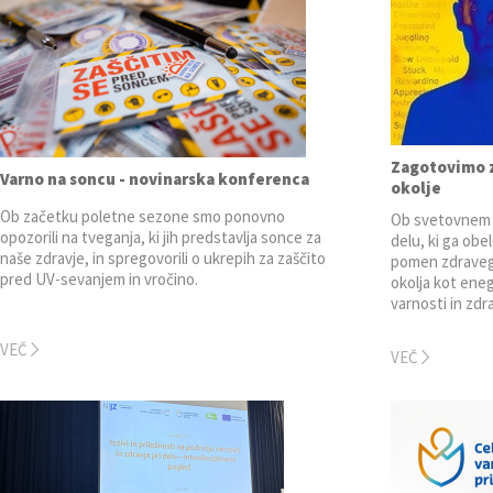
Zagotovimo z
Varno na soncu - novinarska konferenca
okolje
Ob začetku poletne sezone smo ponovno
Ob svetovnem d
opozorili na tveganja, ki jih predstavlja sonce za
delu, ki ga obe
naše zdravje, in spregovorili o ukrepih za zaščito
pomen zdraveg
pred UV-sevanjem in vročino.
okolja kot en
varnosti in zdra
VEČ
VEČ