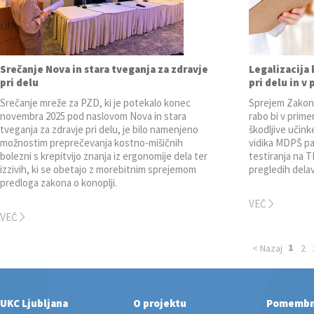
Srečanje Nova in stara tveganja za zdravje
Legalizacija 
pri delu
pri delu in v
Srečanje mreže za PZD, ki je potekalo konec
Sprejem Zakon
novembra 2025 pod naslovom Nova in stara
rabo bi v prime
tveganja za zdravje pri delu, je bilo namenjeno
škodljive učink
možnostim preprečevanja kostno-mišičnih
vidika MDPŠ pa
bolezni s krepitvijo znanja iz ergonomije dela ter
testiranja na 
izzivih, ki se obetajo z morebitnim sprejemom
pregledih dela
predloga zakona o konoplji.
VEČ
VEČ
1
< Nazaj
2
UKC Ljubljana
O projektu
Pomemb