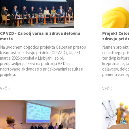
CP VZD - Za bolj varna in zdrava delovna
Projekt Celos
mesta
zdravju pri d
Na uvodnem dogodku projekta Celosten pristop
Namen projekt
k varnosti in zdravju pri delu (CP VZD), ki je 31.
celostnega pris
marca 2026 potekal v Ljubljani, so bili
ter dvig kultur
predstavljenje izzivi na področju VZD in
krepi znanje, 
načrtovane aktivnosti s pričakovanimi rezultati
delavcev, delod
projekta.
pomenu varnega
VEČ
VEČ