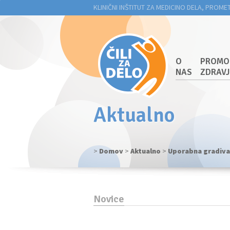
KLINIČNI INŠTITUT ZA MEDICINO DELA, PROME
O
PROMO
NAS
ZDRAV
Aktualno
>
Domov
>
Aktualno
>
Uporabna gradiva: 
Novice