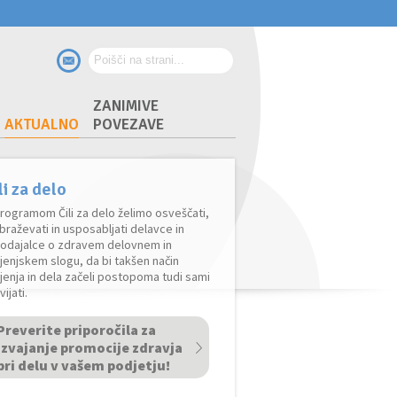
ZANIMIVE
AKTUALNO
POVEZAVE
li za delo
rogramom Čili za delo želimo osveščati,
braževati in usposabljati delavce in
lodajalce o zdravem delovnem in
ljenjskem slogu, da bi takšen način
ljenja in dela začeli postopoma tudi sami
vijati.
Preverite priporočila za
izvajanje promocije zdravja
pri delu v vašem podjetju!