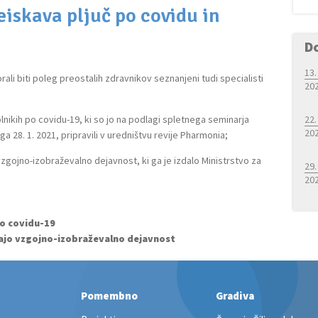
iskava pljuč po covidu in
D
13.
rali biti poleg preostalih zdravnikov seznanjeni tudi specialisti
20
olnikih po covidu-19, ki so jo na podlagi spletnega seminarja
22.
20
28. 1. 2021, pripravili v uredništvu revije Pharmonia;
 vzgojno-izobraževalno dejavnost, ki ga je izdalo Ministrstvo za
29.
20
po covidu-19
ljajo vzgojno-izobraževalno dejavnost
Pomembno
Gradiva