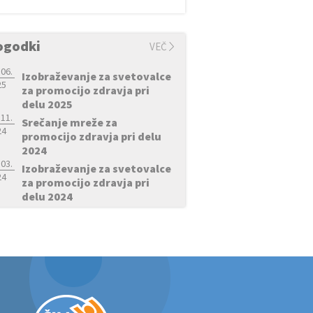
ogodki
VEČ
 06.
Izobraževanje za svetovalce
25
za promocijo zdravja pri
delu 2025
 11.
Srečanje mreže za
24
promocijo zdravja pri delu
2024
 03.
Izobraževanje za svetovalce
24
za promocijo zdravja pri
delu 2024