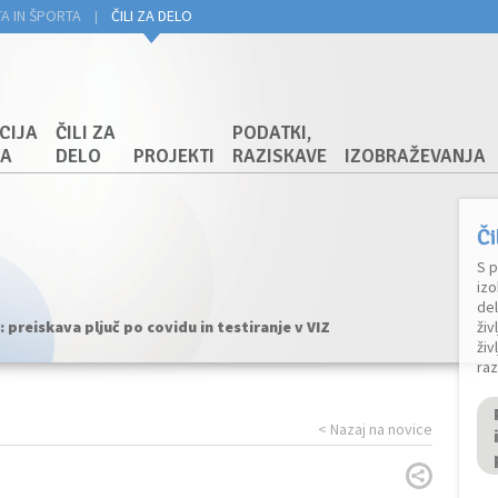
TA IN ŠPORTA
ČILI ZA DELO
|
CIJA
ČILI ZA
PODATKI,
JA
DELO
PROJEKTI
RAZISKAVE
IZOBRAŽEVANJA
Či
S p
izo
de
preiskava pljuč po covidu in testiranje v VIZ
živ
živ
raz
< Nazaj na novice