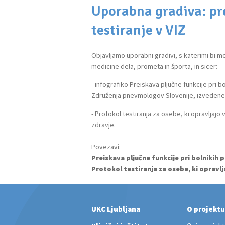
Uporabna gradiva: pre
testiranje v VIZ
Objavljamo uporabni gradivi, s katerimi bi mo
medicine dela, prometa in športa, in sicer:
- infografiko Preiskava pljučne funkcije pri b
Združenja pnevmologov Slovenije, izvedenega 
- Protokol testiranja za osebe, ki opravljajo
zdravje.
Povezavi:
Preiskava pljučne funkcije pri bolnikih 
Protokol testiranja za osebe, ki oprav
UKC Ljubljana
O projektu