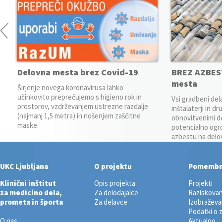
Delovna mesta brez Covid-19
BREZ AZBEST
mesta
Širjenje novega koronavirusa lahko
učinkovito preprečujemo s higieno rok in
Vsi gradbeni delav
prostorov, vzdrževanjem ustrezne razdalje
inštalaterji in dr
(najmanj 1,5 metra) in nošenjem zaščitne
obnovitvenimi de
maske.
potencialno ogro
azbestu na delo
delovnem okolju
UKC Ljubljana
O projektu
Pomemb
Klinični inštitut
Opis projekta
Projekti
za medicino dela,
Za delodajalce
Raziskovan
prometa in športa
Za delavce
Izobraževa
Podatki o 
O nas
Aktualno