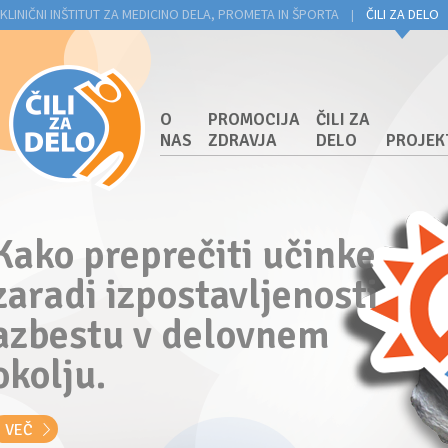
KLINIČNI INŠTITUT ZA MEDICINO DELA, PROMETA IN ŠPORTA
ČILI ZA DELO
|
O
PROMOCIJA
ČILI ZA
NAS
ZDRAVJA
DELO
PROJEK
Kako preprečiti učinke
zaradi izpostavljenosti
azbestu v delovnem
okolju.
VEČ